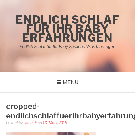
Skip
to
ENDLICH SCHLAF
content
FÜR IHR BABY
ERFAHRUNGEN
Endlich Schlaf für Ihr Baby Susanne W. Erfahrungen
MENU
cropped-
endlichschlaffuerihrbabyerfahru
Posted by
Hannah
on
13. März 2019