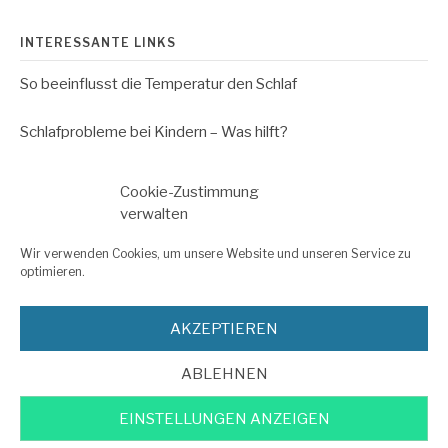
INTERESSANTE LINKS
So beeinflusst die Temperatur den Schlaf
Schlafprobleme bei Kindern – Was hilft?
Schlafforschung – So viel Schlaf brauchen Kinder
Cookie-Zustimmung
verwalten
Impressum
Wir verwenden Cookies, um unsere Website und unseren Service zu
optimieren.
Datenschutzerklärung
AKZEPTIEREN
ABLEHNEN
Copyright © 2026 Endlich Schlaf für Ihr Baby Erfahrungen. All Rights
Reserved.
EINSTELLUNGEN ANZEIGEN
Fashify Theme by
FRT