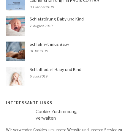
Löbner Erfahrung mit PRO & CONTRA
3. Oktober 2019
Schlafstörung Baby und Kind
7. August 2019
Schlafrhythmus Baby
31. Juli 2019
Schlafbedarf Baby und Kind
5. Juni 2019
INTERESSANTE LINKS
Cookie-Zustimmung
So beeinflusst die Temperatur den Schlaf
verwalten
Schlafprobleme bei Kindern – Was hilft?
Wir verwenden Cookies, um unsere Website und unseren Service zu