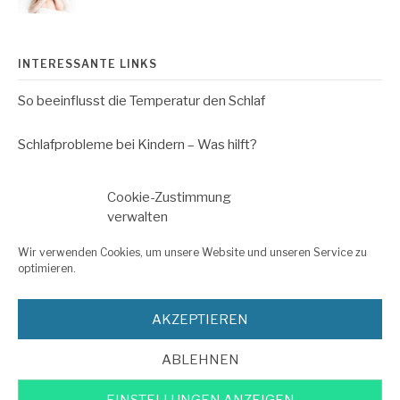
INTERESSANTE LINKS
So beeinflusst die Temperatur den Schlaf
Schlafprobleme bei Kindern – Was hilft?
Schlafforschung – So viel Schlaf brauchen Kinder
Cookie-Zustimmung
verwalten
Impressum
Wir verwenden Cookies, um unsere Website und unseren Service zu
optimieren.
Datenschutzerklärung
AKZEPTIEREN
ABLEHNEN
Copyright © 2026 Endlich Schlaf für Ihr Baby Erfahrungen. All Rights
Reserved.
EINSTELLUNGEN ANZEIGEN