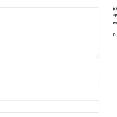
Kl
“E
we
Eu