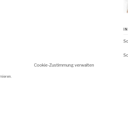
I
So
Sc
Cookie-Zustimmung verwalten
Sc
Ki
mieren.
I
Da