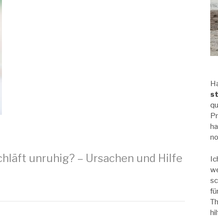
Ha
s
qu
Pr
ha
no
hläft unruhig? – Ursachen und Hilfe
Ic
we
sc
fü
Th
hi